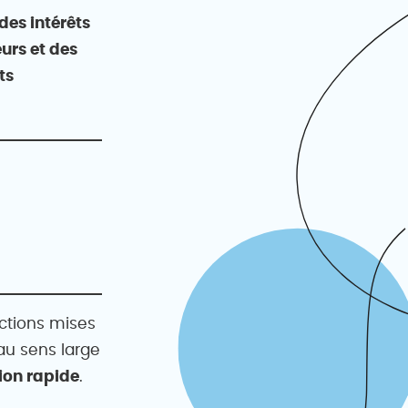
 des intérêts
urs et des
ts
actions mises
au sens large
ion rapide
.