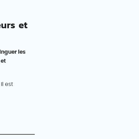
eurs et
inguer les
 et
Il est