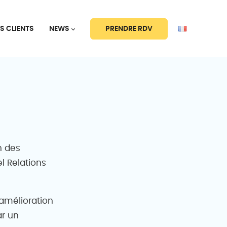
PRENDRE RDV
S CLIENTS
NEWS
n des
l Relations
amélioration
ar un