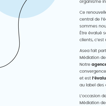
organisme i
Ce renouvell
central de l’
sommes nous
Être évalué 
clients, c’e
Asea fait par
Médiation des
Notre
agence
convergence 
et est
l’évalu
au label des 
L’occasion de
Médiation des