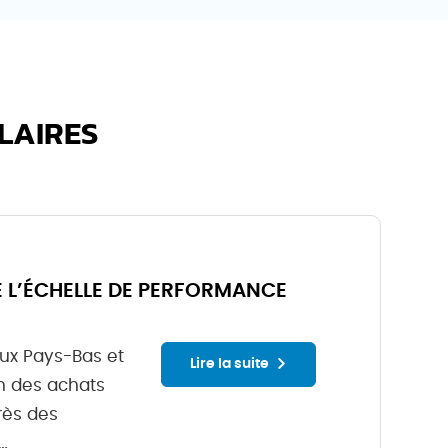
LAIRES
 L’ÉCHELLE DE PERFORMANCE
ux Pays-Bas et
Lire la suite
n des achats
rès des
a…