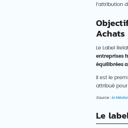
l’attribution 
Objecti
Achats
Le Label Rel
entreprises f
équilibrées a
Il est le prem
attribué pour
Source :
la Média
Le labe