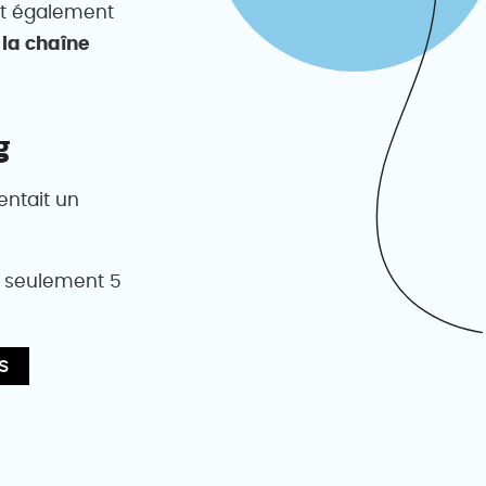
ont également
 la chaîne
g
ntait un
it seulement 5
s