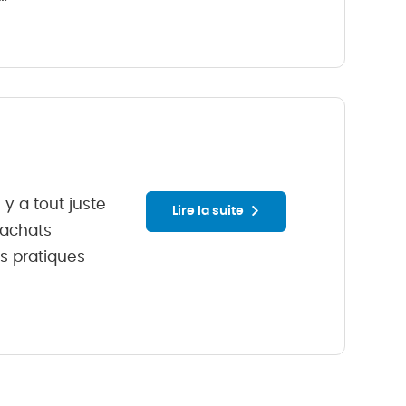
 y a tout juste
Lire la suite
 achats
s pratiques