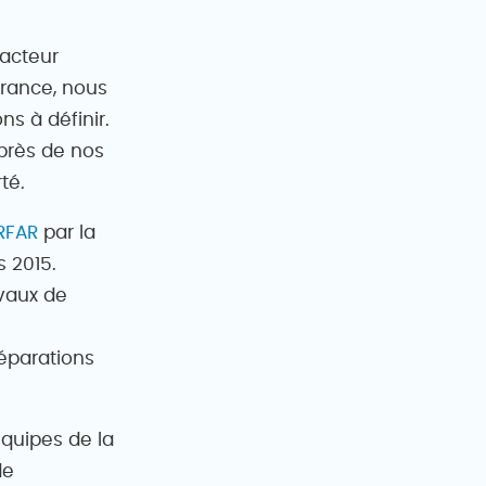
 acteur
France, nous
 à définir.
uprès de nos
té.
RFAR
par la
s 2015.
avaux de
éparations
équipes de la
de