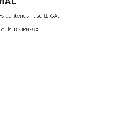
RIAL
es contenus : Lise LE GAL
Louis TOURNEUX
NNELLES
pouvez visiter le site sans avoir à décliner votre iden
vous concernant. Cependant, nous pouvons parfois 
s de l’utilisation du formulaire de contact.
ons à caractère personnel s’opère dans le respect de
UROPÉEN ET DU CONSEIL du 27 avril 2016 relatif à la 
ement des données à caractère personnel et à la libr