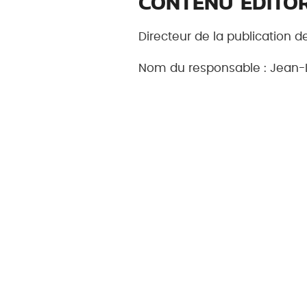
CONTENU ÉDITO
Directeur de la publication d
Nom du responsable : Jean-
DONNÉES PERSO
D’une manière générale, vous 
informations personnelles 
informations. Par exemple, lor
La collecte de ces informati
(UE) 2016/679 DU PARLEMENT E
physiques à l’égard du trait
(RGPD).