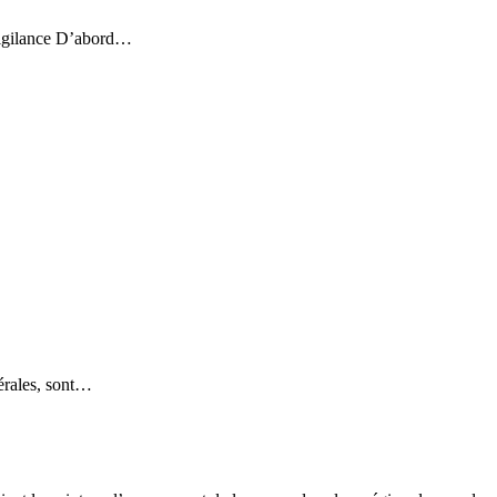
Vigilance D’abord…
nérales, sont…