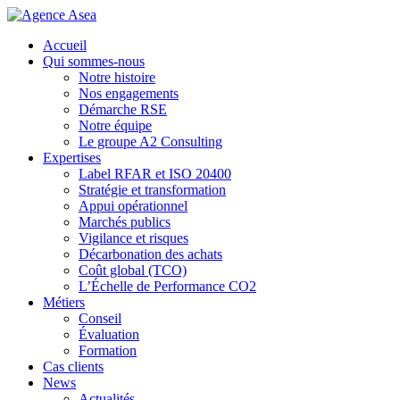
Accueil
Qui sommes-nous
Notre histoire
Nos engagements
Démarche RSE
Notre équipe
Le groupe A2 Consulting
Expertises
Label RFAR et ISO 20400
Stratégie et transformation
Appui opérationnel
Marchés publics
Vigilance et risques
Décarbonation des achats
Coût global (TCO)
L’Échelle de Performance CO2
Métiers
Conseil
Évaluation
Formation
Cas clients
News
Actualités