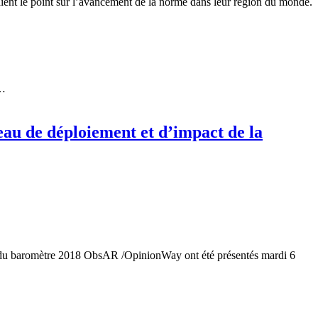
aient le point sur l’avancement de la norme dans leur région du monde.
,…
au de déploiement et d’impact de la
ts du baromètre 2018 ObsAR /OpinionWay ont été présentés mardi 6